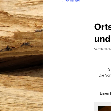
←
Vorheriger
Ort
und
Veröffentlic
S
Die Vor
Einen