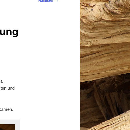
Nächster
→
lung
t.
sten und
ekamen.