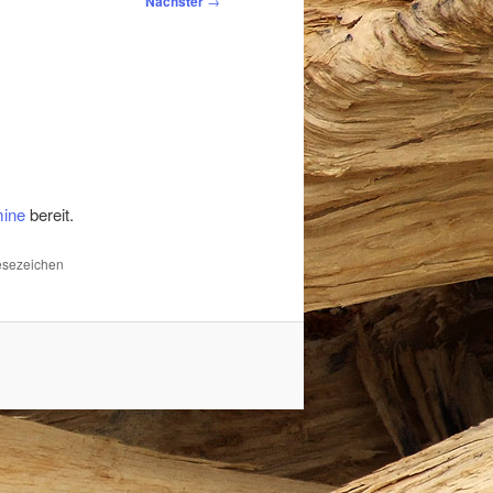
Nächster
→
mine
bereit.
Lesezeichen