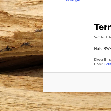
←
Vorheriger
Ter
Veröffentlic
Hallo RWK
Dieser Eint
für den
Perm