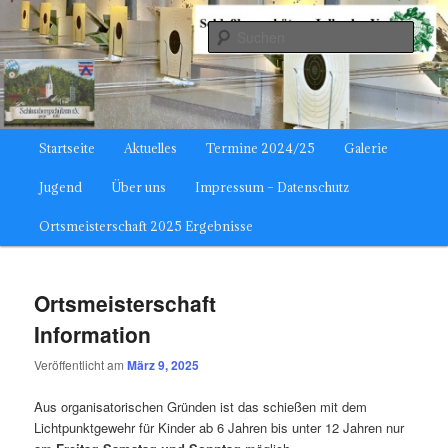
Zum
Zum
gegründet 1907
primären
sekundären
Such
Inhalt
Inhalt
springen
springen
Schloßbergschützen Julbach
Hauptmenü
Startseite
Aktuelles
Termine 2024/25
Galerie
Jugend
Über uns
Impressum – Datenschutz
Ortsmeisterschaft 2025 Ergebnisse
Ortsmeisterschaft
Information
Veröffentlicht am
März 9, 2025
Aus organisatorischen Gründen ist das schießen mit dem
Lichtpunktgewehr für Kinder ab 6 Jahren bis unter 12 Jahren nur